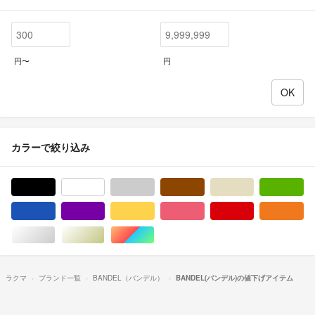
円〜
円
カラーで絞り込み
ブラック/黒色系
ホワイト/白色系
グレー/灰色系
ブラウン/茶色系
ベージュ系
グ
ブルー・ネイビー/青色系
パープル/紫色系
イエロー/黄色系
ピンク/桃色系
レッド/赤色系
オ
シルバー/銀色系
ゴールド/金色系
マルチカラー
ラクマ
ブランド一覧
BANDEL（バンデル）
BANDEL(バンデル)の値下げアイテム