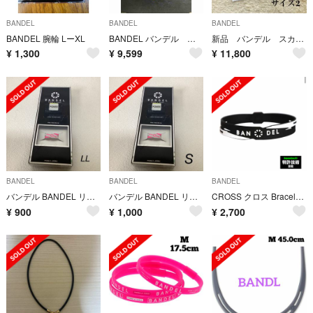
BANDEL
BANDEL
BANDEL
BANDEL 腕輪 LーXL
BANDEL バンデル ネックレス ブラック ゴールド カラー
新品 バンデル スカート ストレッチ ホワイト ゴルフウェア レディース 2
¥
1,300
¥
9,599
¥
11,800
BANDEL
BANDEL
BANDEL
バンデル BANDEL リング クロス 指輪 ホワイト×ピンク
バンデル BANDEL リング クロス 指輪 ホワイト×ピンク
CROSS クロス Bracelet Black×White サイズM
¥
900
¥
1,000
¥
2,700