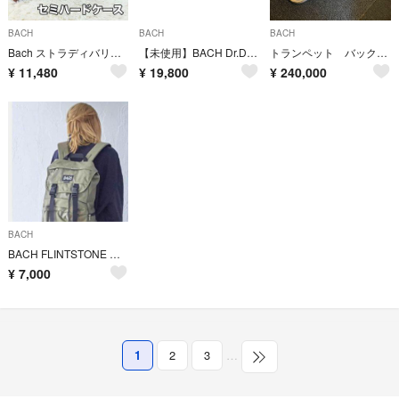
BACH
BACH
BACH
Bach ストラディバリウス セミハードケース トロンボーンケース 管楽器 希少
【未使用】BACH Dr.Duffel バッハ ドクターダッフル 110L
トランペット バック 180ML37 銀 ￥56万 Trumpet BACH
¥
11,480
¥
19,800
¥
240,000
BACH
BACH FLINTSTONE バックパック
¥
7,000
1
2
3
…