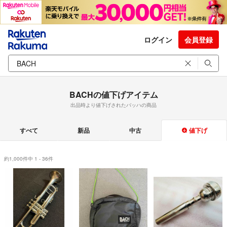
ログイン
会員登録
BACHの値下げアイテム
出品時より値下げされたバッハの商品
すべて
新品
中古
値下げ
約1,000件中 1 - 36件