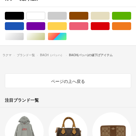
ブラック/黒色系
ホワイト/白色系
グレー/灰色系
ブラウン/茶色系
ベージュ系
グ
ブルー・ネイビー/青色系
パープル/紫色系
イエロー/黄色系
ピンク/桃色系
レッド/赤色系
オ
シルバー/銀色系
ゴールド/金色系
マルチカラー
ラクマ
ブランド一覧
BACH（バッハ）
BACH(バッハ)の値下げアイテム
ページの上へ戻る
注目ブランド一覧