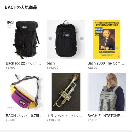
BACHの人気商品
Bach roc 22 バッハ ロック 22 リュック roc22 バックパック
bach
Bach 2000 The Complete Bach Edition パンフ
¥3,900
¥15,000
¥2,500
BACH バッハ 0.75L サコッシュ ウエストバッグ ショルダーバッグ
トランペット バック 180ML37 SP ￥56万 Trumpet BACH
BACH FLINTSTONE バックパック
¥2,590
¥198,900
¥7,000