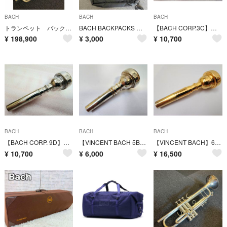
BACH
BACH
BACH
トランペット バック 180ML37 SP ￥56万 Trumpet BACH
BACH BACKPACKS サコッシュ
【BACH CORP.3C】トランペット マウスピース
¥
198,900
¥
3,000
¥
10,700
BACH
BACH
BACH
【BACH CORP. 9D】トランペット マウスピース
【VINCENT BACH 5B】コルネット マウスピース
【VINCENT BACH】6C トランペット マウスピース 6C
¥
10,700
¥
6,000
¥
16,500