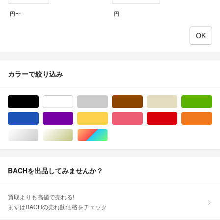
円〜
円
カラーで絞り込み
ブラック/黒色系
ホワイト/白色系
グレー/灰色系
ブラウン/茶色系
ベージュ系
グ
ブルー・ネイビー/青色系
パープル/紫色系
イエロー/黄色系
ピンク/桃色系
レッド/赤色系
オ
シルバー/銀色系
ゴールド/金色系
マルチカラー
BACHを出品してみませんか？
買取よりも高値で売れる!
まずはBACHの売れ筋価格をチェック