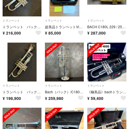
トランペット
トランペット
トランペット
トランペット バック 180ML37 銀 ￥56万 Trumpet BACH
超美品トランペットVincent Bach TR-400
BACH C180L 229 / 25H GP 彫刻ベル
¥
216,000
¥
85,000
¥
287,000
トランペット
トランペット
トランペット
トランペット バック 180ML37 SP ￥56万 Trumpet BACH
Bach（バック）/C180L239/25C 【中古】【USED】トランペット【岩田屋福岡店】
《極美品》bachトランペット B♭ TR-600 銀メッキ
¥
198,900
¥
259,980
¥
59,400