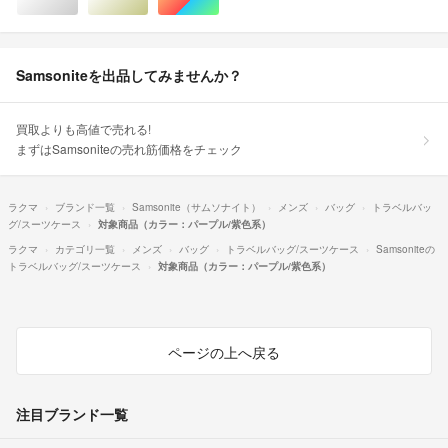
シルバー/銀色系
ゴールド/金色系
マルチカラー
Samsoniteを出品してみませんか？
買取よりも高値で売れる!
まずはSamsoniteの売れ筋価格をチェック
ラクマ
ブランド一覧
Samsonite（サムソナイト）
メンズ
バッグ
トラベルバッ
グ/スーツケース
対象商品（カラー：パープル/紫色系）
ラクマ
カテゴリ一覧
メンズ
バッグ
トラベルバッグ/スーツケース
Samsoniteの
トラベルバッグ/スーツケース
対象商品（カラー：パープル/紫色系）
ページの上へ戻る
注目ブランド一覧