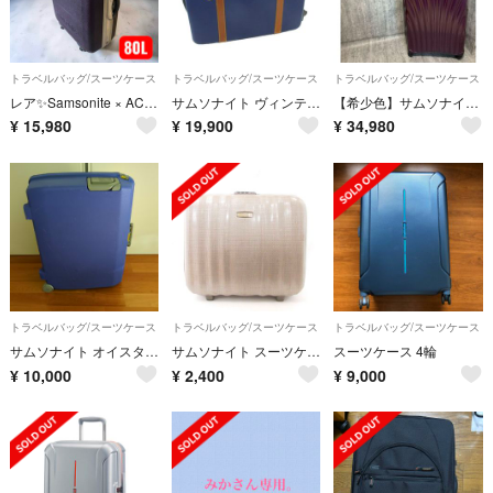
トラベルバッグ/スーツケース
トラベルバッグ/スーツケース
トラベルバッグ/スーツケース
レア✨Samsonite × ACE 4輪 ハードキャリーケース 約80L 旅行
サムソナイト ヴィンテージ シルエット ヴァリース スーツケース 紺 茶
【希少色】サムソナイト コスモライト 81 大容量 123L 長期・家族旅行用
¥
15,980
¥
19,900
¥
34,980
トラベルバッグ/スーツケース
トラベルバッグ/スーツケース
トラベルバッグ/スーツケース
サムソナイト オイスター スーツケース キャリーバッグ Samsonite
サムソナイト スーツケース キャリーバッグ シルバーカラー 同梱不可
スーツケース 4輪
¥
10,000
¥
2,400
¥
9,000