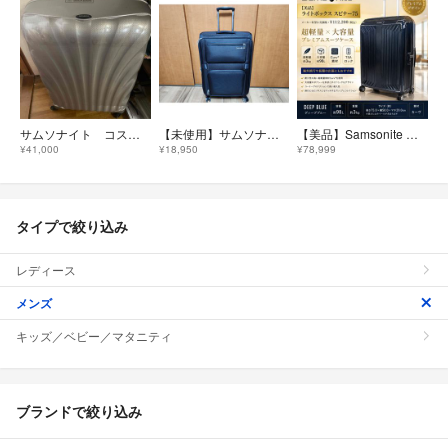
サムソナイト コスモライトスピナー 特大スーツケース
【未使用】サムソナイト68/75L モメンタス
【美品】Samsonite ライトボックス スピナー75 98L TSAロック
¥41,000
¥18,950
¥78,999
タイプで絞り込み
レディース
メンズ
キッズ／ベビー／マタニティ
ブランドで絞り込み