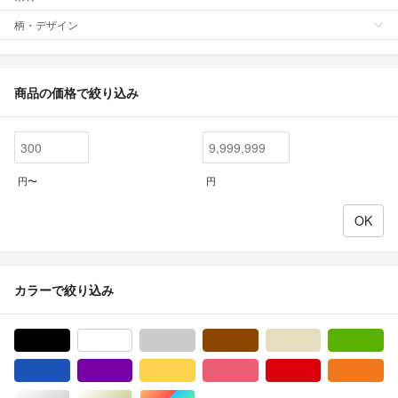
柄・デザイン
商品の価格で絞り込み
円〜
円
カラーで絞り込み
ブラック/黒色系
ホワイト/白色系
グレー/灰色系
ブラウン/茶色系
ベージュ系
グ
ブルー・ネイビー/青色系
パープル/紫色系
イエロー/黄色系
ピンク/桃色系
レッド/赤色系
オ