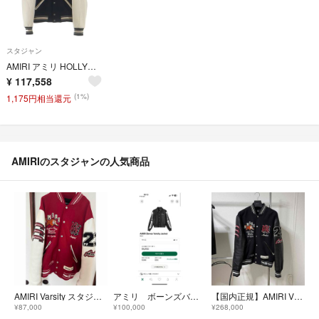
スタジャン
AMIRI アミリ HOLLYWOOD BOMBER ボンバージャケット ロゴ刺繍 レザー切替スタジャン ブラック/ホワイト AMOUBB1066
¥
117,558
(1%)
1,175円相当還元
AMIRIのスタジャンの人気商品
AMIRI Varsity スタジャン Lサイズ
アミリ ボーンズバーシティジャケット
【国内正規】AMIRI VINTAGE PATCH VARSITY アミリ L
¥87,000
¥100,000
¥268,000