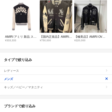
AMIRI アミリ 新品 スターバーシティジャケット サイズM
【国内正規品】AMIRI ANGEL VARSITY JACKET L アミリ
【極美品】AMIRI OVERSIZED EAGLE VARSITY M アミリ
¥333,333
¥750,000
¥220,000
タイプで絞り込み
レディース
メンズ
キッズ／ベビー／マタニティ
ブランドで絞り込み