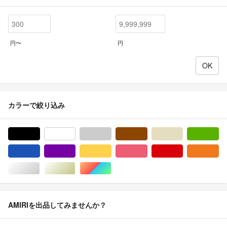
円〜
円
カラーで絞り込み
ブラック/黒色系
ホワイト/白色系
グレー/灰色系
ブラウン/茶色系
ベージュ系
グ
ブルー・ネイビー/青色系
パープル/紫色系
イエロー/黄色系
ピンク/桃色系
レッド/赤色系
オ
シルバー/銀色系
ゴールド/金色系
マルチカラー
AMIRIを出品してみませんか？