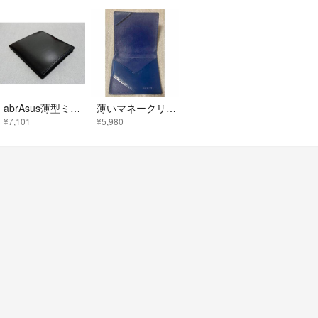
abrAsus薄型ミニマネークリップ カード定期札入れ
薄いマネークリップ ブルー ◆ アブラサス abrasus
¥7,101
¥5,980