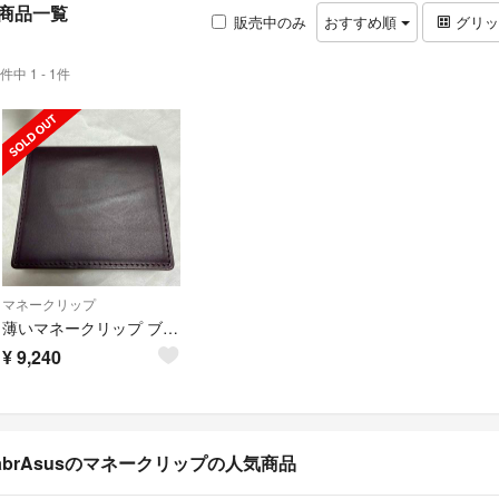
商品一覧
販売中のみ
おすすめ順
グリ
件中 1 - 1件
マネークリップ
薄いマネークリップ ブッテーロ(パープル )
¥
9,240
abrAsusのマネークリップの人気商品