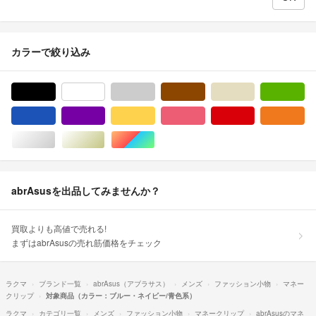
カラーで絞り込み
ブラック/黒色系
ホワイト/白色系
グレー/灰色系
ブラウン/茶色系
ベージュ系
グ
ブルー・ネイビー/青色系
パープル/紫色系
イエロー/黄色系
ピンク/桃色系
レッド/赤色系
オ
シルバー/銀色系
ゴールド/金色系
マルチカラー
abrAsusを出品してみませんか？
買取よりも高値で売れる!
まずはabrAsusの売れ筋価格をチェック
ラクマ
ブランド一覧
abrAsus（アブラサス）
メンズ
ファッション小物
マネー
クリップ
対象商品（カラー：ブルー・ネイビー/青色系）
ラクマ
カテゴリ一覧
メンズ
ファッション小物
マネークリップ
abrAsusのマネ