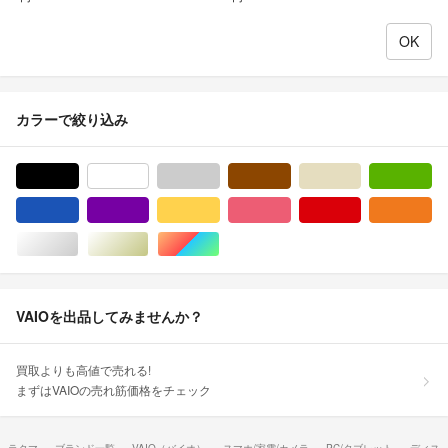
カラーで絞り込み
ブラック/黒色系
ホワイト/白色系
グレー/灰色系
ブラウン/茶色系
ベージュ系
グ
ブルー・ネイビー/青色系
パープル/紫色系
イエロー/黄色系
ピンク/桃色系
レッド/赤色系
オ
シルバー/銀色系
ゴールド/金色系
マルチカラー
VAIOを出品してみませんか？
買取よりも高値で売れる!
まずはVAIOの売れ筋価格をチェック
ラクマ
ブランド一覧
VAIO（バイオ）
スマホ/家電/カメラ
PC/タブレット
ディス