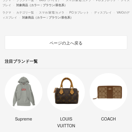
プレイ
対象商品（カラー：ブラウン/茶色系）
ラクマ
カテゴリ一覧
スマホ/家電/カメラ
PC/タブレット
ディスプレイ
VAIOのデ
ィスプレイ
対象商品（カラー：ブラウン/茶色系）
ページの上へ戻る
注目ブランド一覧
Supreme
LOUIS
COACH
VUITTON