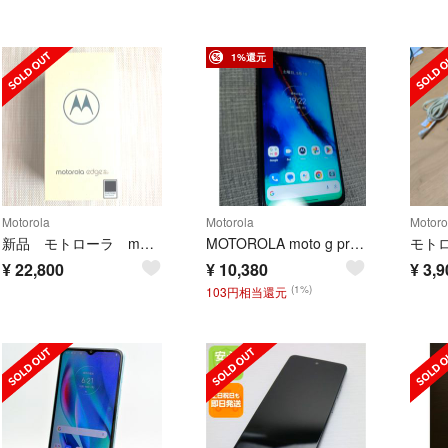
1%還元
Motorola
Motorola
Motoro
新品 モトローラ motorola edge 40 neo ブラック
MOTOROLA moto g pro スマートフォン本体 シムフリー スマホ
¥
22,800
¥
10,380
¥
3,9
(1%)
103円相当還元