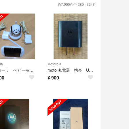
約7,000件中 289 - 324件
la
Motorola
モトローラ ベビーモニター MBP36BU
moto 充電器 携帯 USB
00
¥
900