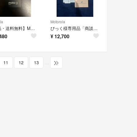
la
Motorola
【新品・送料無料】Motorola moto g PRO 4GB/128GB
びっく様専用品「商談中」
480
¥
12,700
11
12
13
…