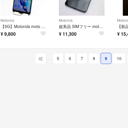
Motorola
Motorola
Motoro
【5G】Motorola moto g50 5G テンダーグリーン
超美品 SIMフリー moto g24 マットチャコール スマホ モトローラ 即日発送 土日祝発送OK M777
¥
9,800
¥
11,300
¥
15,
…
5
6
7
8
9
10