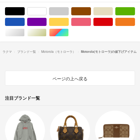
ブラック/黒色系
ホワイト/白色系
グレー/灰色系
ブラウン/茶色系
ベージュ系
グ
ブルー・ネイビー/青色系
パープル/紫色系
イエロー/黄色系
ピンク/桃色系
レッド/赤色系
オ
シルバー/銀色系
ゴールド/金色系
マルチカラー
ラクマ
ブランド一覧
Motorola（モトローラ）
Motorola(モトローラ)の値下げアイテム
ページの上へ戻る
注目ブランド一覧