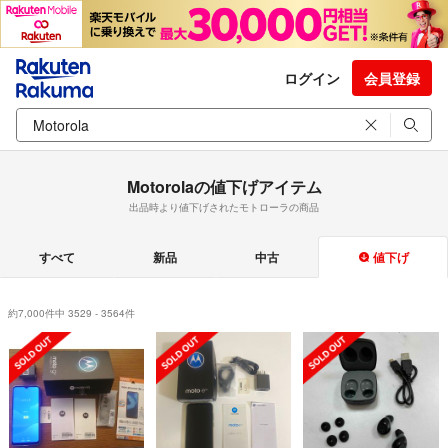
ログイン
会員登録
Motorolaの値下げアイテム
出品時より値下げされたモトローラの商品
すべて
新品
中古
値下げ
約7,000件中 3529 - 3564件