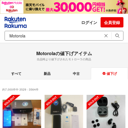
ログイン
会員登録
Motorolaの値下げアイテム
出品時より値下げされたモトローラの商品
すべて
新品
中古
値下げ
約7,000件中 3529 - 3564件