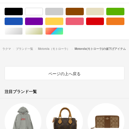
ブラック/黒色系
ホワイト/白色系
グレー/灰色系
ブラウン/茶色系
ベージュ系
グ
ブルー・ネイビー/青色系
パープル/紫色系
イエロー/黄色系
ピンク/桃色系
レッド/赤色系
オ
シルバー/銀色系
ゴールド/金色系
マルチカラー
ラクマ
ブランド一覧
Motorola（モトローラ）
Motorola(モトローラ)の値下げアイテム
ページの上へ戻る
注目ブランド一覧