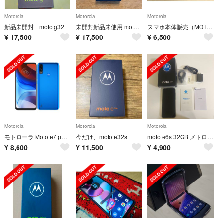
Motorola
Motorola
Motorola
新品未開封 moto g32
未開封新品未使用 moto G32 ミネラルグレイ 4+128GB
スマホ本体販売（MOTO G PRO）
¥
17,500
¥
17,500
¥
6,500
Motorola
Motorola
Motorola
モトローラ Moto e7 power 【タヒチブルー 】SIMフリー
今だけ、moto e32s
moto e6s 32GB メトログレー SIMフリー
¥
8,600
¥
11,500
¥
4,900