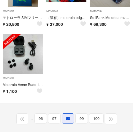
Motorola
Motorola
Motorola
モトローラ SIMフリースマートフォン moto g52j
（訳有）motorola edge 30 pro 12GB/256GB
SoftBank Motorola razr 5G 256GB ケース付き
¥
20,800
¥
27,000
¥
69,300
Motorola
Motorola Verse Buds 100 ワイヤレスイヤホン
¥
1,100
…
96
97
98
99
100