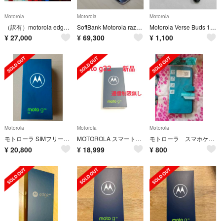
Motorola
Motorola
Motorola
（訳有）motorola edge 30 pro 12GB/256GB
SoftBank Motorola razr 5G 256GB ケース付き
Motorola Verse Buds 100 ワイヤレスイヤホン
¥
27,000
¥
69,300
¥
1,100
Motorola
Motorola
Motorola
モトローラ SIMフリースマートフォン moto g52j
MOTOROLA スマートフォン moto g32 ミネラルグレイ PAUV00
モトローラ スマホケース motorola edge20 fusion
¥
20,800
¥
18,999
¥
800