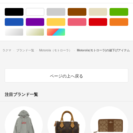
ブラック/黒色系
ホワイト/白色系
グレー/灰色系
ブラウン/茶色系
ベージュ系
グ
ブルー・ネイビー/青色系
パープル/紫色系
イエロー/黄色系
ピンク/桃色系
レッド/赤色系
オ
シルバー/銀色系
ゴールド/金色系
マルチカラー
ラクマ
ブランド一覧
Motorola（モトローラ）
Motorola(モトローラ)の値下げアイテム
ページの上へ戻る
注目ブランド一覧