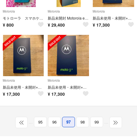
Motorola
Motorola
Motorola
モトローラ スマホケース motorola edge20 fusion
新品未開封 Motorola edge20 フロストオニキス
新品未使用・未開封⭐︎モトローラ moto g32 サテンシルバー
¥
800
¥
29,400
¥
17,300
Motorola
Motorola
新品未使用・未開封⭐︎モトローラ moto g32 サテンシルバー
新品未使用・未開封⭐︎モトローラ moto g32 サテンシルバ
¥
17,300
¥
17,300
…
95
96
97
98
99
…