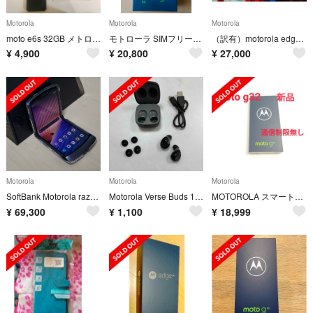
Motorola
Motorola
Motorola
moto e6s 32GB メトログレー SIMフリー
モトローラ SIMフリースマートフォン moto g52j
（訳有）motorola edge 30 pro 12GB/256GB
¥
4,900
¥
20,800
¥
27,000
Motorola
Motorola
Motorola
SoftBank Motorola razr 5G 256GB ケース付き
Motorola Verse Buds 100 ワイヤレスイヤホン
MOTOROLA スマートフォン moto g32 ミネラルグレイ PAUV00
¥
69,300
¥
1,100
¥
18,999