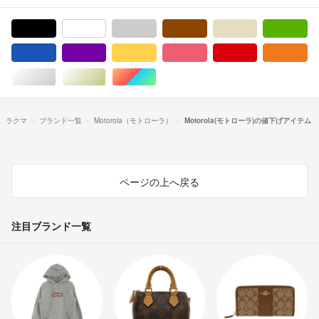
ブラック/黒色系
ホワイト/白色系
グレー/灰色系
ブラウン/茶色系
ベージュ系
グ
ブルー・ネイビー/青色系
パープル/紫色系
イエロー/黄色系
ピンク/桃色系
レッド/赤色系
オ
シルバー/銀色系
ゴールド/金色系
マルチカラー
ラクマ
ブランド一覧
Motorola（モトローラ）
Motorola(モトローラ)の値下げアイテム
ページの上へ戻る
注目ブランド一覧