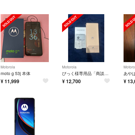
Motorola
Motorola
Motoro
moto g 53j 本体
びっく様専用品「商談中」
¥
11,999
¥
12,700
¥
13,