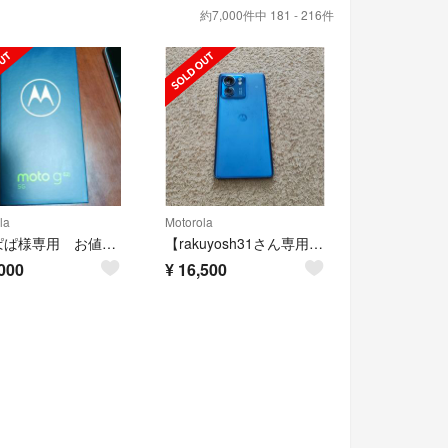
約7,000件中 181 - 216件
la
Motorola
あやぱぱ様専用 お値下げ MOTOROLA moto g52j5g シムフリー
【rakuyosh31さん専用】motorola edge 40 ルナブルー
000
¥
16,500