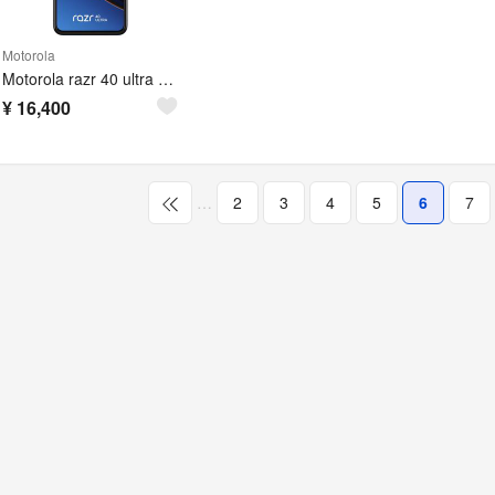
Motorola
Motorola razr 40 ultra ジャンク
¥
16,400
…
2
3
4
5
6
7