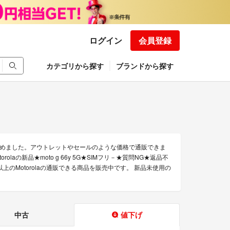
ログイン
会員登録
カテゴリから探す
ブランドから探す
を集めました。アウトレットやセールのような価格で通販できま
otorolaの新品★moto g 66y 5G★SIMフリ－★質問NG★返品不
0点以上のMotorolaの通販できる商品を販売中です。 新品未使用の
中古
値下げ