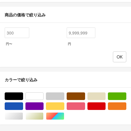
商品の価格で絞り込み
円〜
円
カラーで絞り込み
ブラック/黒色系
ホワイト/白色系
グレー/灰色系
ブラウン/茶色系
ベージュ系
グ
ブルー・ネイビー/青色系
パープル/紫色系
イエロー/黄色系
ピンク/桃色系
レッド/赤色系
オ
シルバー/銀色系
ゴールド/金色系
マルチカラー