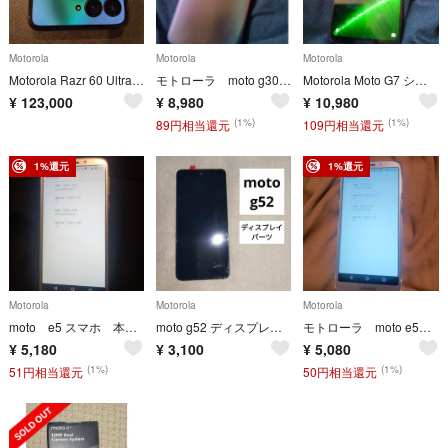
Motorola
Motorola
Motorola
Motorola Razr 60 Ultra 国内モデル
モトローラ moto g30シムフリー 楽天モバイルリンク スマートフォン本体
Motorola Moto G7 シムフリースマートフォン本体 スマホ本体
¥
123,000
¥
8,980
¥
10,980
(1%)
(1%)
89円相当還元
109円相当還元
1%還元
1%還元
Motorola
Motorola
Motorola
moto e5 スマホ 本体 モトローラ スマートフォン 本体 ワイモバイル
moto g52 ディスプレイとフレーム 新品 motorola
モトローラ moto e5 SIMフリースマートフォン本体 ワイモバイル
¥
5,180
¥
3,100
¥
5,080
(1%)
(1%)
51円相当還元
50円相当還元