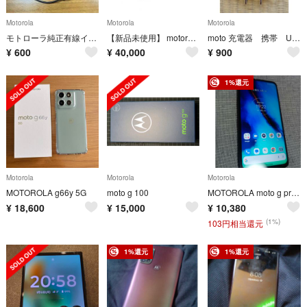
Motorola
Motorola
Motorola
モトローラ純正有線イヤホン マイク付き
【新品未使用】 motorola razr 40 8GB/256GB
moto 充電器 携帯 USB
¥
600
¥
40,000
¥
900
1%還元
Motorola
Motorola
Motorola
MOTOROLA g66y 5G
moto g 100
MOTOROLA moto g pro スマートフォン本体 シムフリー スマホ
¥
18,600
¥
15,000
¥
10,380
(1%)
103円相当還元
1%還元
1%還元