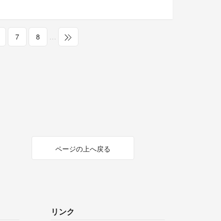
7
8
…
ページの上へ戻る
リンク