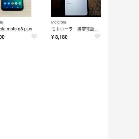
la
Motorola
ola moto g8 plus
モトローラ 携帯電話 moto e6S SIMフリースマホ スマートフォン本体
00
¥
8,180