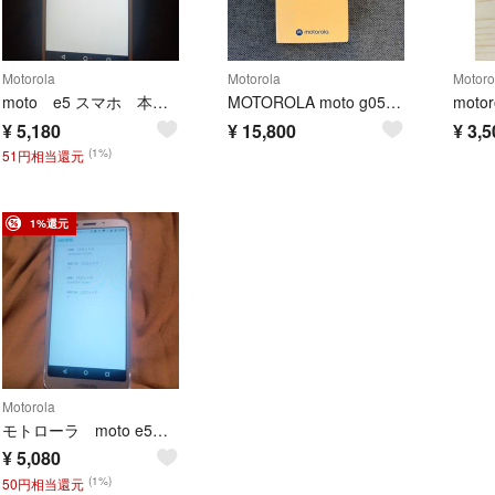
Motorola
Motorola
Motoro
moto e5 スマホ 本体 モトローラ スマートフォン 本体 ワイモバイル
MOTOROLA moto g05 本体 新品未使用 ミスティブルー
motor
¥
5,180
¥
15,800
¥
3,5
(1%)
51円相当還元
1%還元
Motorola
モトローラ moto e5 SIMフリースマートフォン本体 ワイモバイル
¥
5,080
(1%)
50円相当還元