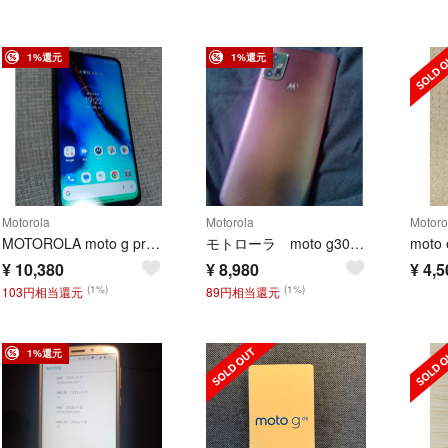
1%還元
1%還元
Motorola
Motorola
Motoro
MOTOROLA moto g pro スマートフォン本体 シムフリー スマホ
モトローラ moto g30シムフリー 楽天モバイルリンク スマートフォン本体
¥
10,380
¥
8,980
¥
4,5
(1%)
(1%)
103円相当還元
89円相当還元
1%還元