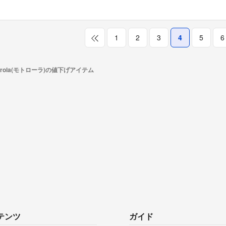
1
2
3
4
5
6
orola(モトローラ)の値下げアイテム
テンツ
ガイド