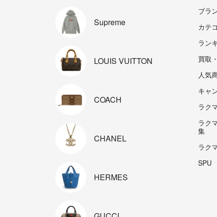
ブラ
Supreme
カテ
ラン
買取
LOUIS
VUITTON
人気
キャ
COACH
ラクマp
ラク
集
CHANEL
ラク
SPU
HERMES
GUCCI