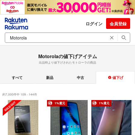
ログイン
会員登録
Motorolaの値下げアイテム
出品時より値下げされたモトローラの商品
すべて
新品
中古
値下げ
約7,000件中 109 - 144件
1%還元
1%還元