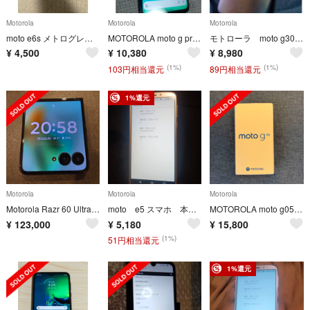
Motorola
Motorola
Motorola
moto e6s メトログレー 32GB
MOTOROLA moto g pro スマートフォン本体 シムフリー スマホ
モトローラ moto g30シムフリー 楽天モバイルリンク スマートフォン本体
¥
4,500
¥
10,380
¥
8,980
(1%)
(1%)
103円相当還元
89円相当還元
1%還元
Motorola
Motorola
Motorola
Motorola Razr 60 Ultra 国内モデル
moto e5 スマホ 本体 モトローラ スマートフォン 本体 ワイモバイル
MOTOROLA moto g05 本体 新品未使用 ミスティブルー
¥
123,000
¥
5,180
¥
15,800
(1%)
51円相当還元
1%還元