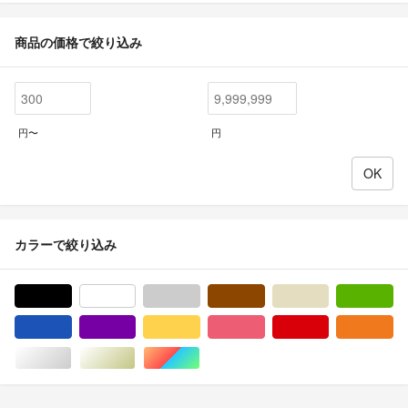
商品の価格で絞り込み
円〜
円
カラーで絞り込み
ブラック/黒色系
ホワイト/白色系
グレー/灰色系
ブラウン/茶色系
ベージュ系
グ
ブルー・ネイビー/青色系
パープル/紫色系
イエロー/黄色系
ピンク/桃色系
レッド/赤色系
オ
シルバー/銀色系
ゴールド/金色系
マルチカラー