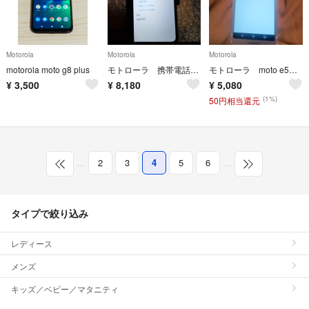
Motorola
Motorola
Motorola
motorola moto g8 plus
モトローラ 携帯電話 moto e6S SIMフリースマホ スマートフォン本体
モトローラ moto e5 SIMフリースマートフォン本体 ワイモバイル
¥
3,500
¥
8,180
¥
5,080
(1%)
50円相当還元
…
2
3
4
5
6
…
タイプで絞り込み
レディース
メンズ
キッズ／ベビー／マタニティ