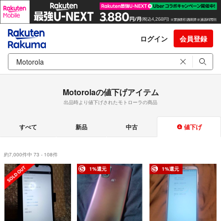
ログイン
会員登録
Motorolaの値下げアイテム
出品時より値下げされたモトローラの商品
すべて
新品
中古
値下げ
約7,000件中 73 - 108件
1%還元
1%還元