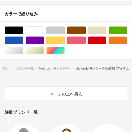
カラーで絞り込み
ブラック/黒色系
ホワイト/白色系
グレー/灰色系
ブラウン/茶色系
ベージュ系
グ
ブルー・ネイビー/青色系
パープル/紫色系
イエロー/黄色系
ピンク/桃色系
レッド/赤色系
オ
シルバー/銀色系
ゴールド/金色系
マルチカラー
ラクマ
ブランド一覧
Motorola（モトローラ）
Motorola(モトローラ)の値下げアイテム
ページの上へ戻る
注目ブランド一覧