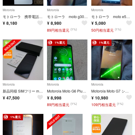
Motorola
Motorola
Motorola
モトローラ 携帯電話 moto e6S SIMフリースマホ スマートフォン本体
モトローラ moto g30シムフリー 楽天モバイルリンク スマートフォン本体
モトローラ moto e5 SIMフリースマートフォン本体 ワイモバイル
¥
8,180
¥
8,980
¥
5,080
(1%)
(1%)
89円相当還元
50円相当還元
1%還元
1%還元
Motorola
Motorola
Motorola
新品同様 SIMフリー motorola razr 50s サンドクリーム スマホ モトローラ 即日発送 土日祝発送OK M333
Motorola Moto G6 Plus シムフリースマートフォンスマホ本体
Motorola Moto G7 シムフリースマートフォン本体 スマホ本体
¥
47,500
¥
8,998
¥
10,980
(1%)
(1%)
89円相当還元
109円相当還元
1%還元