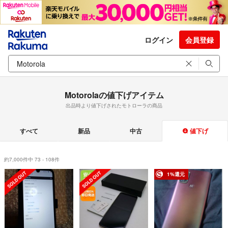
ログイン
会員登録
Motorolaの値下げアイテム
出品時より値下げされたモトローラの商品
すべて
新品
中古
値下げ
約7,000件中 73 - 108件
1%還元