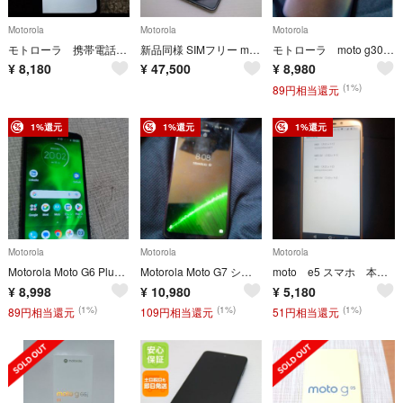
Motorola
Motorola
Motorola
モトローラ 携帯電話 moto e6S SIMフリースマホ スマートフォン本体
新品同様 SIMフリー motorola razr 50s サンドクリーム スマホ モトローラ 即日発送 土日祝発送OK M333
モトローラ moto g30シムフリー 楽天モバイルリンク スマートフォン本体
¥
8,180
¥
47,500
¥
8,980
(1%)
89円相当還元
1%還元
1%還元
1%還元
Motorola
Motorola
Motorola
Motorola Moto G6 Plus シムフリースマートフォンスマホ本体
Motorola Moto G7 シムフリースマートフォン本体 スマホ本体
moto e5 スマホ 本体 モトローラ スマートフォン 本体 ワイモバイル
¥
8,998
¥
10,980
¥
5,180
(1%)
(1%)
(1%)
89円相当還元
109円相当還元
51円相当還元