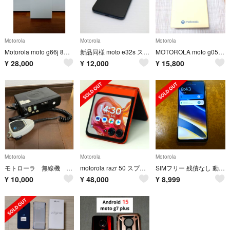
Motorola
Motorola
Motorola
Motorola moto g66j 8GB/128GB スマートフォン 緑
新品同様 moto e32s スレートグレイ M333
MOTOROLA moto g05 本体 新品 フレッシュラベンダー
¥
28,000
¥
12,000
¥
15,800
Motorola
Motorola
Motorola
モトローラ 無線機 GM3188 ジャンク品
motorola razr 50 スプリッツオレンジ (12GB/512GB)
SIMフリー 残債なし 動作確認済み
¥
10,000
¥
48,000
¥
8,999