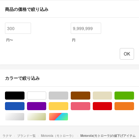
商品の価格で絞り込み
円〜
円
カラーで絞り込み
ブラック/黒色系
ホワイト/白色系
グレー/灰色系
ブラウン/茶色系
ベージュ系
グ
ブルー・ネイビー/青色系
パープル/紫色系
イエロー/黄色系
ピンク/桃色系
レッド/赤色系
オ
シルバー/銀色系
ゴールド/金色系
マルチカラー
ラクマ
ブランド一覧
Motorola（モトローラ）
Motorola(モトローラ)の値下げアイテム