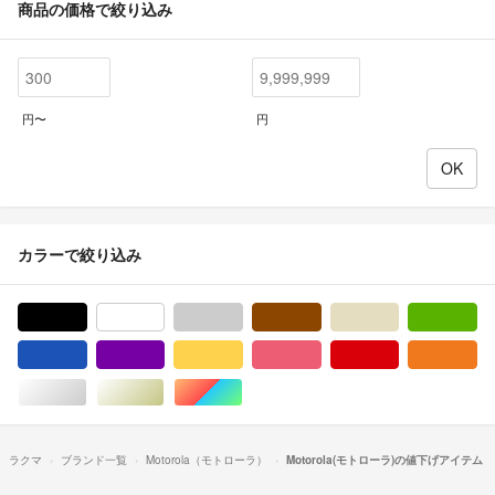
商品の価格で絞り込み
円〜
円
カラーで絞り込み
ブラック/黒色系
ホワイト/白色系
グレー/灰色系
ブラウン/茶色系
ベージュ系
グ
ブルー・ネイビー/青色系
パープル/紫色系
イエロー/黄色系
ピンク/桃色系
レッド/赤色系
オ
シルバー/銀色系
ゴールド/金色系
マルチカラー
ラクマ
ブランド一覧
Motorola（モトローラ）
Motorola(モトローラ)の値下げアイテム