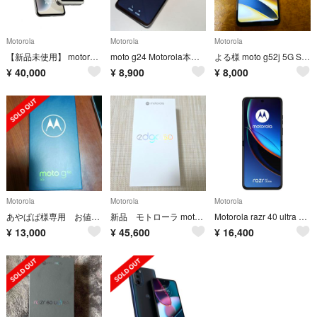
Motorola
Motorola
Motorola
【新品未使用】 motorola razr 40 8GB/256GB
moto g24 Motorola本体中古品
よる様 moto g52j 5G SIMフリー 画面割れなし 残債なし
¥
40,000
¥
8,900
¥
8,000
Motorola
Motorola
Motorola
あやぱぱ様専用 お値下げ MOTOROLA moto g52j5g シムフリー
新品 モトローラ motorola edge 60 エッジ60 8GB/128G
Motorola razr 40 ultra ジャンク
¥
13,000
¥
45,600
¥
16,400