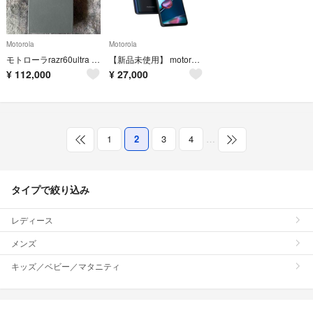
Motorola
Motorola
モトローラrazr60ultra スカラベグリーン
【新品未使用】 motorola edge 30 pro
¥
112,000
¥
27,000
1
2
3
4
…
タイプで絞り込み
レディース
メンズ
キッズ／ベビー／マタニティ