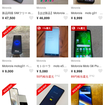
Motorola
Motorola
Motorola
新品同様 SIMフリー motorola razr 50s サンドクリーム スマホ モトローラ 即日発送 土日祝発送OK M333
【ほぼ新品】Motorola edge 60 12/256GB グローバルROM
Motorola moto g31 SIMフリースマホ
¥
47,500
¥
46,899
¥
8,999
1%還元
1%還元
Motorola
Motorola
Motorola
Motorola motog31 ベイビーブルー
モトローラ moto e5 SIMフリースマートフォン本体 ワイモバイル
Motorola Moto G6 Plus シムフリースマートフォンスマホ本体
¥
9,000
¥
5,080
¥
8,998
(1%)
(1%)
50円相当還元
89円相当還元