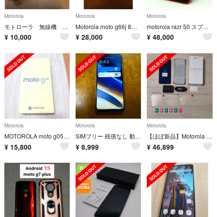
Motorola
Motorola
Motorola
モトローラ 無線機 GM3188 ジャンク品
Motorola moto g66j 8GB/128GB スマートフォン 緑
motorola razr 50 スプリッツオレンジ (12GB/512GB)
¥
10,000
¥
28,000
¥
48,000
Motorola
Motorola
Motorola
MOTOROLA moto g05 本体 新品 フレッシュラベンダー
SIMフリー 残債なし 動作確認済み
【ほぼ新品】Motorola edge 60 12/256GB グローバルROM
¥
15,800
¥
8,999
¥
46,899