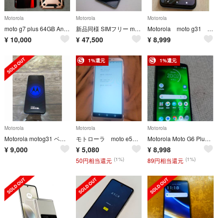
Motorola
Motorola
Motorola
moto g7 plus 64GB Android14 SIMフリー モトローラ
新品同様 SIMフリー motorola razr 50s サンドクリーム スマホ モトローラ 即日発送 土日祝発送OK M333
Motorola moto g31 SIMフリースマホ
¥
10,000
¥
47,500
¥
8,999
1%還元
1%還元
Motorola
Motorola
Motorola
Motorola motog31 ベイビーブルー
モトローラ moto e5 SIMフリースマートフォン本体 ワイモバイル
Motorola Moto G6 Plus シムフリースマートフォンスマホ本体
¥
9,000
¥
5,080
¥
8,998
(1%)
(1%)
50円相当還元
89円相当還元