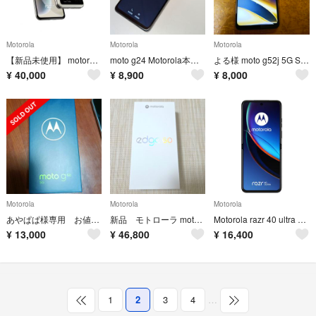
Motorola
Motorola
Motorola
【新品未使用】 motorola razr 40 8GB/256GB
moto g24 Motorola本体中古品
よる様 moto g52j 5G SIMフリー 画面割れなし 残債なし
¥
40,000
¥
8,900
¥
8,000
Motorola
Motorola
Motorola
あやぱぱ様専用 お値下げ MOTOROLA moto g52j5g シムフリー
新品 モトローラ motorola edge 60 エッジ60 8GB/128G
Motorola razr 40 ultra ジャンク
¥
13,000
¥
46,800
¥
16,400
1
2
3
4
…