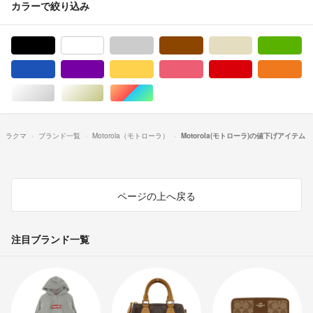
カラーで絞り込み
ブラック/黒色系
ホワイト/白色系
グレー/灰色系
ブラウン/茶色系
ベージュ系
グ
ブルー・ネイビー/青色系
パープル/紫色系
イエロー/黄色系
ピンク/桃色系
レッド/赤色系
オ
シルバー/銀色系
ゴールド/金色系
マルチカラー
ラクマ
ブランド一覧
Motorola（モトローラ）
Motorola(モトローラ)の値下げアイテム
ページの上へ戻る
注目ブランド一覧