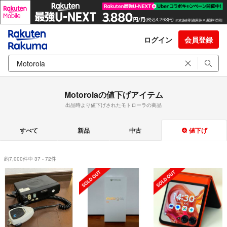
ログイン
会員登録
Motorolaの値下げアイテム
出品時より値下げされたモトローラの商品
すべて
新品
中古
値下げ
約7,000件中 37 - 72件