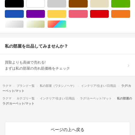
ブラック/黒色系
ホワイト/白色系
グレー/灰色系
ブラウン/茶色系
ベージュ系
グ
ブルー・ネイビー/青色系
パープル/紫色系
イエロー/黄色系
ピンク/桃色系
レッド/赤色系
オ
シルバー/銀色系
ゴールド/金色系
マルチカラー
私の部屋を出品してみませんか？
買取よりも高値で売れる!
まずは私の部屋の売れ筋価格をチェック
ラクマ
ブランド一覧
私の部屋（ワタシノヘヤ）
インテリア/住まい/日用品
ラグ/カ
ーペット/マット
ラクマ
カテゴリ一覧
インテリア/住まい/日用品
ラグ/カーペット/マット
私の部屋の
ラグ/カーペット/マット
ページの上へ戻る