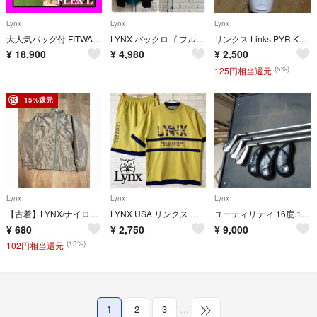
Lynx
Lynx
Lynx
大人気バッグ付 FITWAY 初心者おすすめレディースクラブセット豪華10本
LYNX バックロゴ フルジップ スウェット 両腕ライン 刺繍ロゴ L ブルー
リンクス Links PYR KNIGHT専用 Multi Beauty Gel
¥
18,900
¥
4,980
¥
2,500
(5%)
125円相当還元
15%還元
Lynx
Lynx
Lynx
【古着】LYNX/ナイロンジャケット/L
LYNX USA リンクス セットアップ スウェット ロゴ刺繍 半袖 ショーツ
ユーティリティ 16度.19度.22 度 3本
¥
680
¥
2,750
¥
9,000
(15%)
102円相当還元
1
2
3
…