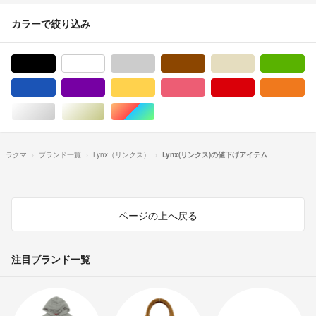
カラーで絞り込み
ブラック/黒色系
ホワイト/白色系
グレー/灰色系
ブラウン/茶色系
ベージュ系
グ
ブルー・ネイビー/青色系
パープル/紫色系
イエロー/黄色系
ピンク/桃色系
レッド/赤色系
オ
シルバー/銀色系
ゴールド/金色系
マルチカラー
ラクマ
ブランド一覧
Lynx（リンクス）
Lynx(リンクス)の値下げアイテム
ページの上へ戻る
注目ブランド一覧