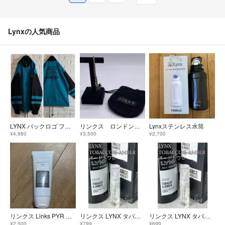
Lynxの人気商品
LYNX バックロゴ フルジップ スウェット 両腕ライン 刺繍ロゴ L ブルー
リンクス ロンドン ブレスレット バングル no.71
Lynxステンレス水筒
¥4,980
¥3,500
¥2,700
リンクス Links PYR KNIGHT専用 Multi Beauty Gel
リンクス LYNX タバコ&アンバー オードトワレット 1.5ml
リンクス LYNX タバコ&アンバー オードトワレット 1.5ml
¥2,500
¥799
¥699