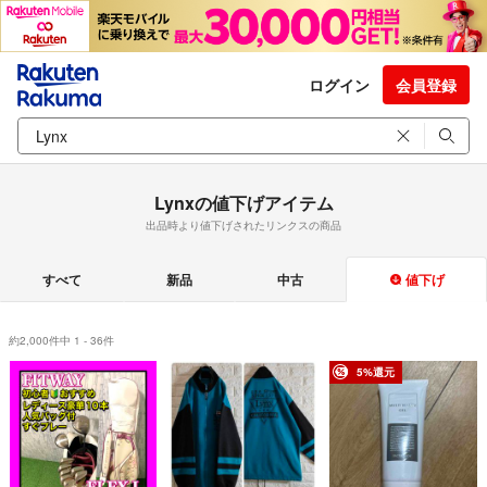
ログイン
会員登録
Lynxの値下げアイテム
出品時より値下げされたリンクスの商品
すべて
新品
中古
値下げ
約2,000件中 1 - 36件
5%還元