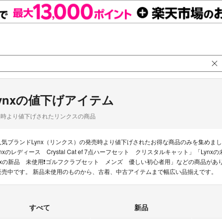
ynxの値下げアイテム
品時より値下げされたリンクスの商品
人気ブランドLynx（リンクス）の発売時より値下げされたお得な商品のみを集めま
ynxのレディース Crystal Cat ef 7点ハーフセット クリスタルキャット」「L
nxの新品 未使用❗️ゴルフクラブセット メンズ 優しい初心者用」などの商品がありま
販売中です。 新品未使用のものから、古着、中古アイテムまで幅広い品揃えです。
すべて
新品