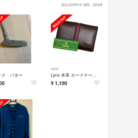
約2,000件中 289 - 324件
Lynx
クス パター
Lynx 本革 カードケース 新品 牛革 レザー ブラウン 茶色 名刺入れ 薄型
00
¥
1,100