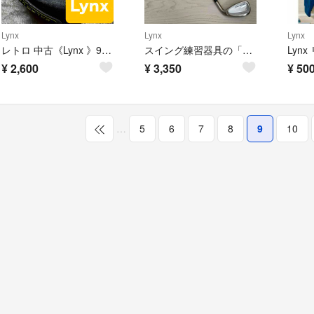
Lynx
Lynx
Lynx
レトロ 中古《Lynx 》9.5°ドライバー／ゴルフ ヴィンテージ
スイング練習器具の「Teaching Pro 2」
¥
2,600
¥
3,350
¥
50
…
5
6
7
8
9
10