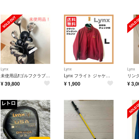
Lynx
Lynx
Lynx
未使用品❗️ゴルフクラブセット メンズ 優しい初心者用
Lynx フライト ジャケット ブルゾン ワインレッド バーガンディ チェック柄
リン
¥
39,800
¥
1,900
¥
3,0