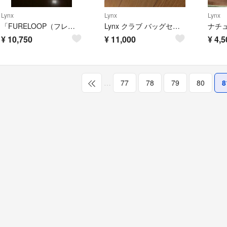
Lynx
Lynx
Lynx
「FURELOOP（フレループ）」オリオン様専用
Lynx クラブ バッグセット
¥
10,750
¥
11,000
¥
4,5
…
77
78
79
80
8