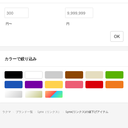
円〜
円
カラーで絞り込み
ブラック/黒色系
ホワイト/白色系
グレー/灰色系
ブラウン/茶色系
ベージュ系
グ
ブルー・ネイビー/青色系
パープル/紫色系
イエロー/黄色系
ピンク/桃色系
レッド/赤色系
オ
シルバー/銀色系
ゴールド/金色系
マルチカラー
ラクマ
ブランド一覧
Lynx（リンクス）
Lynx(リンクス)の値下げアイテム