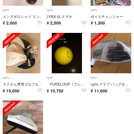
Lynx
Lynx
Lynx
メンズポロシャツ リンクス
LYNX 白 スマホ
ボイスチェンジャー
¥
2,000
¥
2,500
¥
1,300
Lynx
Lynx
Lynx
ラクさん専用ゴルフセット
「FURELOOP（フレループ）」オリオン様専用
Lynx クラブ バッグセット
¥
15,000
¥
10,750
¥
11,000