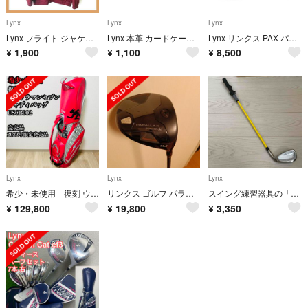
Lynx
Lynx
Lynx
Lynx フライト ジャケット ブルゾン ワインレッド バーガンディ チェック柄
Lynx 本革 カードケース 新品 牛革 レザー ブラウン 茶色 名刺入れ 薄型
Lynx リンクス PAX パクス PAXCB-01 スタンド キャディバッグ
¥
1,900
¥
1,100
¥
8,500
Lynx
Lynx
Lynx
希少・未使用 復刻 ウルトラマンセブン キャディバッグ USCB002 絶版
リンクス ゴルフ パララックス SD-X ミニ ドライバー
スイング練習器具の「Teaching Pro 2」
¥
129,800
¥
19,800
¥
3,350