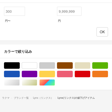
円〜
円
カラーで絞り込み
ブラック/黒色系
ホワイト/白色系
グレー/灰色系
ブラウン/茶色系
ベージュ系
グ
ブルー・ネイビー/青色系
パープル/紫色系
イエロー/黄色系
ピンク/桃色系
レッド/赤色系
オ
シルバー/銀色系
ゴールド/金色系
マルチカラー
ラクマ
ブランド一覧
Lynx（リンクス）
Lynx(リンクス)の値下げアイテム