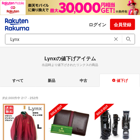
ログイン
会員登録
Lynxの値下げアイテム
出品時より値下げされたリンクスの商品
すべて
新品
中古
値下げ
約2,000件中 217 - 252件