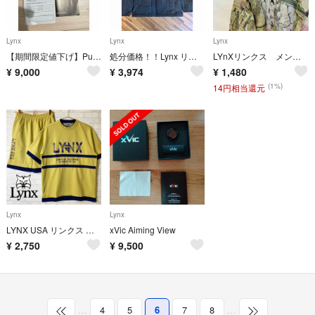
Lynx
Lynx
Lynx
【期間限定値下げ】Putting View リンクス 最先端AIパター練習器具
処分価格！！Lynx リンクス ハイネック キルティングジャケット メンズ
LYnXリンクス メンズ総柄 長袖ポロシャツMサイズ レトロ オシャレ
¥
9,000
¥
3,974
¥
1,480
(1%)
14円相当還元
Lynx
Lynx
LYNX USA リンクス セットアップ スウェット ロゴ刺繍 半袖 ショーツ
xVic Aiming View
¥
2,750
¥
9,500
…
4
5
6
7
8
…