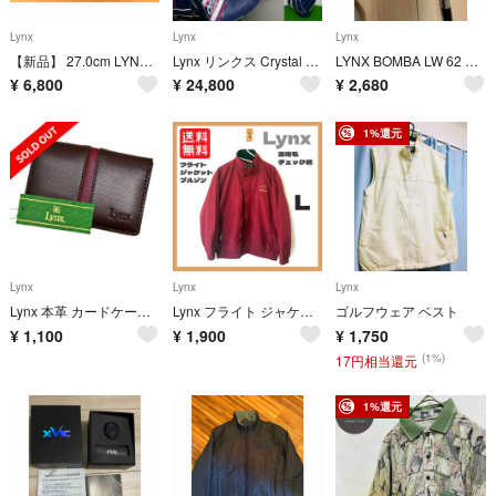
Lynx
Lynx
Lynx
【新品】 27.0cm LYNX(リンクス) ゴルフシューズ LXSH-7568
Lynx リンクス Crystal Cat ef3 レディースゴルフセット 7本
LYNX BOMBA LW 62 S 3 NS950
¥
6,800
¥
24,800
¥
2,680
1%還元
Lynx
Lynx
Lynx
Lynx 本革 カードケース 新品 牛革 レザー ブラウン 茶色 名刺入れ 薄型
Lynx フライト ジャケット ブルゾン ワインレッド バーガンディ チェック柄
ゴルフウェア ベスト
¥
1,100
¥
1,900
¥
1,750
(1%)
17円相当還元
1%還元