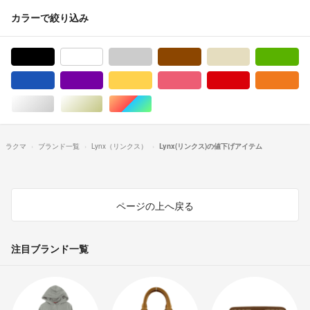
カラーで絞り込み
ブラック/黒色系
ホワイト/白色系
グレー/灰色系
ブラウン/茶色系
ベージュ系
グ
ブルー・ネイビー/青色系
パープル/紫色系
イエロー/黄色系
ピンク/桃色系
レッド/赤色系
オ
シルバー/銀色系
ゴールド/金色系
マルチカラー
ラクマ
ブランド一覧
Lynx（リンクス）
Lynx(リンクス)の値下げアイテム
ページの上へ戻る
注目ブランド一覧