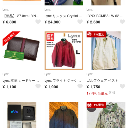
Lynx
Lynx
Lynx
【新品】 27.0cm LYNX(リンクス) ゴルフシューズ LXSH-7568
Lynx リンクス Crystal Cat ef3 レディースゴルフセット 7本
LYNX BOMBA LW 62 S 3 NS950
¥
6,800
¥
24,800
¥
2,680
1%還元
Lynx
Lynx
Lynx
Lynx 本革 カードケース 新品 牛革 レザー ブラウン 茶色 名刺入れ 薄型
Lynx フライト ジャケット ブルゾン ワインレッド バーガンディ チェック柄
ゴルフウェア ベスト
¥
1,100
¥
1,900
¥
1,750
(1%)
17円相当還元
1%還元