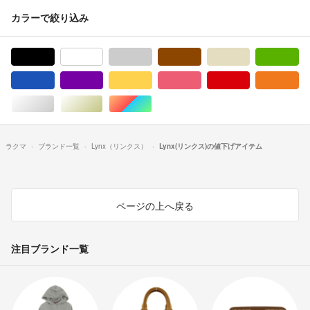
カラーで絞り込み
ブラック/黒色系
ホワイト/白色系
グレー/灰色系
ブラウン/茶色系
ベージュ系
グ
ブルー・ネイビー/青色系
パープル/紫色系
イエロー/黄色系
ピンク/桃色系
レッド/赤色系
オ
シルバー/銀色系
ゴールド/金色系
マルチカラー
ラクマ
ブランド一覧
Lynx（リンクス）
Lynx(リンクス)の値下げアイテム
ページの上へ戻る
注目ブランド一覧