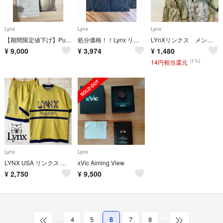
Lynx
Lynx
Lynx
【期間限定値下げ】Putting View リンクス 最先端AIパター練習器具
処分価格！！Lynx リンクス ハイネック キルティングジャケット メンズ
LYnXリンクス メンズ総柄 長袖ポロシャツMサイズ レトロ オシャレ
¥
9,000
¥
3,974
¥
1,480
(1%)
14円相当還元
Lynx
Lynx
LYNX USA リンクス セットアップ スウェット ロゴ刺繍 半袖 ショーツ
xVic Aiming View
¥
2,750
¥
9,500
…
4
5
6
7
8
…