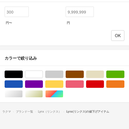
円〜
円
カラーで絞り込み
ブラック/黒色系
ホワイト/白色系
グレー/灰色系
ブラウン/茶色系
ベージュ系
グ
ブルー・ネイビー/青色系
パープル/紫色系
イエロー/黄色系
ピンク/桃色系
レッド/赤色系
オ
シルバー/銀色系
ゴールド/金色系
マルチカラー
ラクマ
ブランド一覧
Lynx（リンクス）
Lynx(リンクス)の値下げアイテム