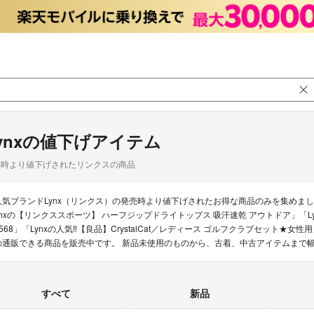
ynxの値下げアイテム
品時より値下げされたリンクスの商品
人気ブランドLynx（リンクス）の発売時より値下げされたお得な商品のみを集めま
ynxの【リンクススポーツ】 ハーフジップドライトップス 吸汗速乾 アウトドア」「Lynxの【
7568」「Lynxの人気‼️【良品】CrystalCat／レディース ゴルフクラブセット★女
の通販できる商品を販売中です。 新品未使用のものから、古着、中古アイテムまで
すべて
新品