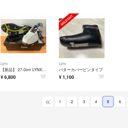
Lynx
Lynx
【新品】 27.0cm LYNX(リンクス) ゴルフシューズ LXSH-7568
パターカバーピンタイプ
¥
6,800
¥
1,100
1
2
3
4
5
6