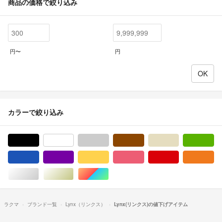
商品の価格で絞り込み
円〜
円
カラーで絞り込み
ブラック/黒色系
ホワイト/白色系
グレー/灰色系
ブラウン/茶色系
ベージュ系
グ
ブルー・ネイビー/青色系
パープル/紫色系
イエロー/黄色系
ピンク/桃色系
レッド/赤色系
オ
シルバー/銀色系
ゴールド/金色系
マルチカラー
ラクマ
ブランド一覧
Lynx（リンクス）
Lynx(リンクス)の値下げアイテム