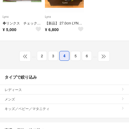
Lynx
Lynx
❖リンクス チェックパンツ❖股下70 未着用 制電抗菌防臭機能付き
【新品】 27.0cm LYNX(リンクス) ゴルフシューズ LXSH-7568
¥
5,000
¥
6,800
…
2
3
4
5
6
…
タイプで絞り込み
レディース
メンズ
キッズ／ベビー／マタニティ