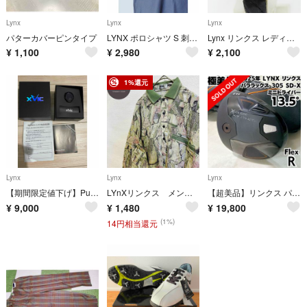
Lynx
Lynx
Lynx
パターカバーピンタイプ
LYNX ポロシャツ S 刺繍ロゴ 襟の柄 ブルー グリーン A26 古着
Lynx リンクス レディース クォーツ 腕時計 LY-5002
¥
1,100
¥
2,980
¥
2,100
1%還元
Lynx
Lynx
Lynx
【期間限定値下げ】Putting View リンクス 最先端AIパター練習器具
LYnXリンクス メンズ総柄 長袖ポロシャツMサイズ レトロ オシャレ
【超美品】リンクス パララックス 305 SD-X ミニドライバー 2025
¥
9,000
¥
1,480
¥
19,800
(1%)
14円相当還元