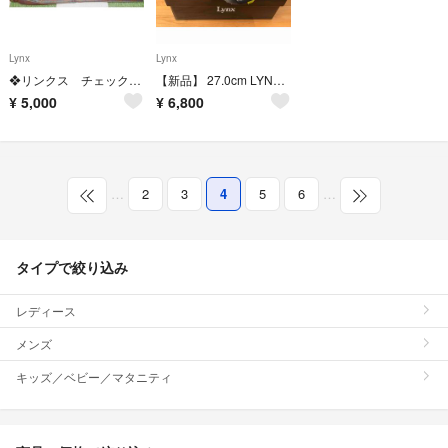
Lynx
Lynx
❖リンクス チェックパンツ❖股下70 未着用 制電抗菌防臭機能付き
【新品】 27.0cm LYNX(リンクス) ゴルフシューズ LXSH-7568
¥
5,000
¥
6,800
…
2
3
4
5
6
…
タイプで絞り込み
レディース
メンズ
キッズ／ベビー／マタニティ