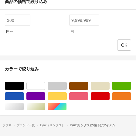
商品の価格で絞り込み
円〜
円
カラーで絞り込み
ブラック/黒色系
ホワイト/白色系
グレー/灰色系
ブラウン/茶色系
ベージュ系
グ
ブルー・ネイビー/青色系
パープル/紫色系
イエロー/黄色系
ピンク/桃色系
レッド/赤色系
オ
シルバー/銀色系
ゴールド/金色系
マルチカラー
ラクマ
ブランド一覧
Lynx（リンクス）
Lynx(リンクス)の値下げアイテム