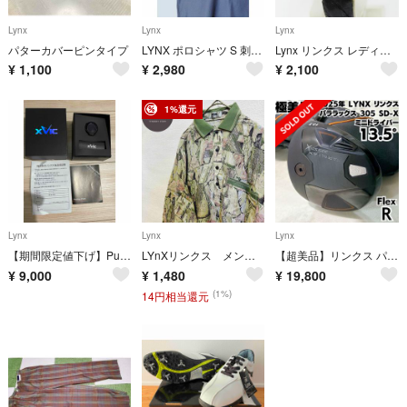
Lynx
Lynx
Lynx
パターカバーピンタイプ
LYNX ポロシャツ S 刺繍ロゴ 襟の柄 ブルー グリーン A26 古着
Lynx リンクス レディース クォーツ 腕時計 LY-5002
¥
1,100
¥
2,980
¥
2,100
1%還元
Lynx
Lynx
Lynx
【期間限定値下げ】Putting View リンクス 最先端AIパター練習器具
LYnXリンクス メンズ総柄 長袖ポロシャツMサイズ レトロ オシャレ
【超美品】リンクス パララックス 305 SD-X ミニドライバー 2025
¥
9,000
¥
1,480
¥
19,800
(1%)
14円相当還元