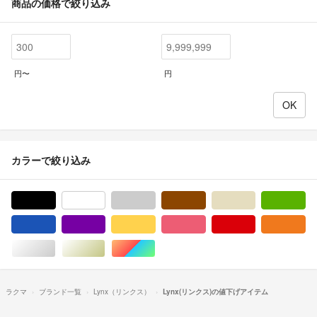
商品の価格で絞り込み
円〜
円
カラーで絞り込み
ブラック/黒色系
ホワイト/白色系
グレー/灰色系
ブラウン/茶色系
ベージュ系
グ
ブルー・ネイビー/青色系
パープル/紫色系
イエロー/黄色系
ピンク/桃色系
レッド/赤色系
オ
シルバー/銀色系
ゴールド/金色系
マルチカラー
ラクマ
ブランド一覧
Lynx（リンクス）
Lynx(リンクス)の値下げアイテム