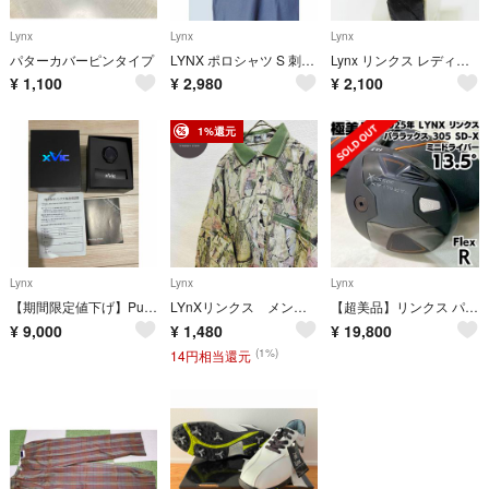
Lynx
Lynx
Lynx
パターカバーピンタイプ
LYNX ポロシャツ S 刺繍ロゴ 襟の柄 ブルー グリーン A26 古着
Lynx リンクス レディース クォーツ 腕時計 LY-5002
¥
1,100
¥
2,980
¥
2,100
1%還元
Lynx
Lynx
Lynx
【期間限定値下げ】Putting View リンクス 最先端AIパター練習器具
LYnXリンクス メンズ総柄 長袖ポロシャツMサイズ レトロ オシャレ
【超美品】リンクス パララックス 305 SD-X ミニドライバー 2025
¥
9,000
¥
1,480
¥
19,800
(1%)
14円相当還元