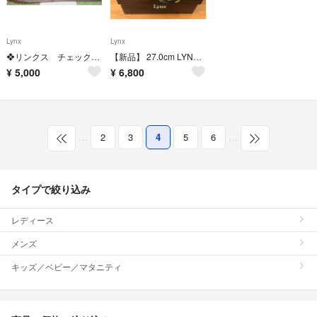
Lynx
Lynx
❖リンクス チェックパンツ❖股下70 未着用 制電抗菌防臭機能付き
【新品】 27.0cm LYNX(リンクス) ゴルフシューズ LXSH-7568
¥
5,000
¥
6,800
…
2
3
4
5
6
…
タイプで絞り込み
レディース
メンズ
キッズ／ベビー／マタニティ