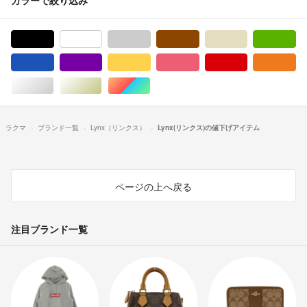
ブラック/黒色系
ホワイト/白色系
グレー/灰色系
ブラウン/茶色系
ベージュ系
グ
ブルー・ネイビー/青色系
パープル/紫色系
イエロー/黄色系
ピンク/桃色系
レッド/赤色系
オ
シルバー/銀色系
ゴールド/金色系
マルチカラー
ラクマ
ブランド一覧
Lynx（リンクス）
Lynx(リンクス)の値下げアイテム
ページの上へ戻る
注目ブランド一覧