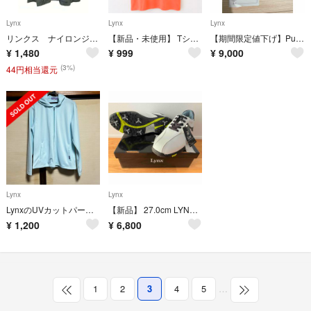
Lynx
Lynx
Lynx
リンクス ナイロンジャケット メンズM 黒色 裏側メッシュ ポリエステル
【新品・未使用】 Tシャツ 橙 オレンジ系 サイズL タグ付き メンズ 無地
【期間限定値下げ】Putting View リンクス 最先端AIパター練習器具
¥
1,480
¥
999
¥
9,000
(3%)
44円相当還元
Lynx
Lynx
LynxのUVカットパーカー レディースLサイズ ライトブルー 美品
【新品】 27.0cm LYNX(リンクス) ゴルフシューズ LXSH-7568
¥
1,200
¥
6,800
1
2
3
4
5
…