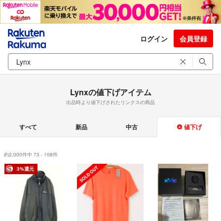
ログイン
会員登録
Lynxの値下げアイテム
出品時より値下げされたリンクスの商品
すべて
新品
中古
値下げ
約2,000件中 73 - 108件
3%還元