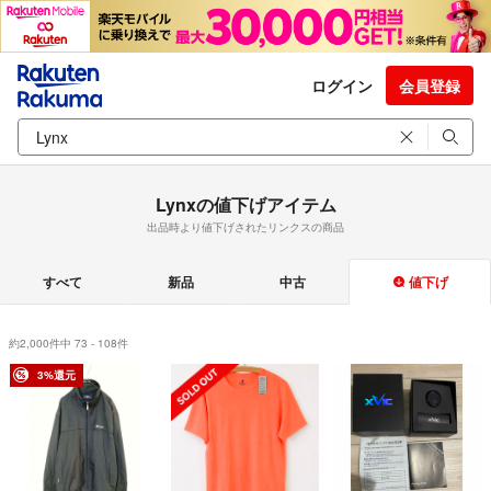
ログイン
会員登録
Lynxの値下げアイテム
出品時より値下げされたリンクスの商品
すべて
新品
中古
値下げ
約2,000件中 73 - 108件
3%還元