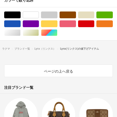
ブラック/黒色系
ホワイト/白色系
グレー/灰色系
ブラウン/茶色系
ベージュ系
グ
ブルー・ネイビー/青色系
パープル/紫色系
イエロー/黄色系
ピンク/桃色系
レッド/赤色系
オ
シルバー/銀色系
ゴールド/金色系
マルチカラー
ラクマ
ブランド一覧
Lynx（リンクス）
Lynx(リンクス)の値下げアイテム
ページの上へ戻る
注目ブランド一覧