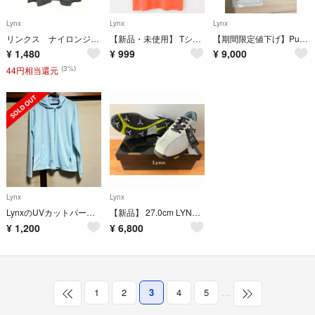
Lynx
Lynx
Lynx
リンクス ナイロンジャケット メンズM 黒色 裏側メッシュ ポリエステル
【新品・未使用】 Tシャツ 橙 オレンジ系 サイズL タグ付き メンズ 無地
【期間限定値下げ】Putting View リンクス 最先端AIパター練習器具
¥
1,480
¥
999
¥
9,000
(3%)
44円相当還元
Lynx
Lynx
LynxのUVカットパーカー レディースLサイズ ライトブルー 美品
【新品】 27.0cm LYNX(リンクス) ゴルフシューズ LXSH-7568
¥
1,200
¥
6,800
1
2
3
4
5
…