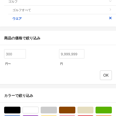
ゴルフ
ゴルフすべて
ウエア
商品の価格で絞り込み
円〜
円
カラーで絞り込み
ブラック/黒色系
ホワイト/白色系
グレー/灰色系
ブラウン/茶色系
ベージュ系
グ