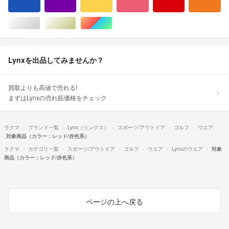
ブルー・ネイビー/青色系
パープル/紫色系
イエロー/黄色系
ピンク/桃色系
レッド/赤色系
オ
シルバー/銀色系
ゴールド/金色系
マルチカラー
Lynxを出品してみませんか？
買取よりも高値で売れる!
まずはLynxの売れ筋価格をチェック
ラクマ
ブランド一覧
Lynx（リンクス）
スポーツ/アウトドア
ゴルフ
ウエア
対象商品（カラー：レッド/赤色系）
ラクマ
カテゴリ一覧
スポーツ/アウトドア
ゴルフ
ウエア
Lynxのウエア
対象
商品（カラー：レッド/赤色系）
ページの上へ戻る