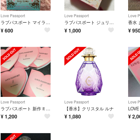
Love Passport
Love Passport
Love P
ラブパスポート マイラブ オードパルファム
ラブパスポート ジュリエットキキクレール 香水
¥
600
¥
1,000
¥
95
Love Passport
Love Passport
Love P
ラブパスポート 新作 it オードパルフォム
【香水】クリスタル ルナ
LOVE
¥
1,200
¥
1,080
¥
2,0