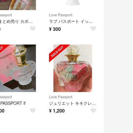
assport
Love Passport
香水 まとめ売り カボディーヌ ラブパスポート
ラブ パスポート イット オードパルファム sample
0
¥
300
assport
Love Passport
 PASSPORT if
ジュリエット キキクレール オードパルファム
00
¥
1,200