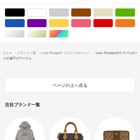
ブラック/黒色系
ホワイト/白色系
グレー/灰色系
ブラウン/茶色系
ベージュ系
グ
ブルー・ネイビー/青色系
パープル/紫色系
イエロー/黄色系
ピンク/桃色系
レッド/赤色系
オ
シルバー/銀色系
ゴールド/金色系
マルチカラー
ラクマ
ブランド一覧
Love Passport（ラブパスポート）
Love Passport(ラブパスポー
ト)の値下げアイテム
ページの上へ戻る
注目ブランド一覧