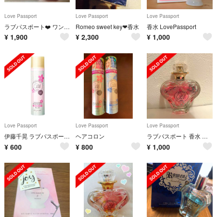
Love Passport
Love Passport
Love Passport
ラブパスポート❤️ ワンラブ オードパルファム
Romeo sweet key❤︎香水
香水 LovePassport
¥
1,900
¥
2,300
¥
1,000
Love Passport
Love Passport
Love Passport
伊藤千晃 ラブパスポート キキクレール ヘアコロン
ヘアコロン
ラブパスポート 香水 値下げしました
¥
600
¥
800
¥
1,000