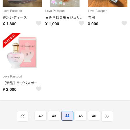
Love Passport
Love Passport
Love Passport
香水レディース
★みき様専用★ジュリエット キキ クレール伊藤千晃❣
専用
¥
1,800
¥
1,000
¥
900
Love Passport
【新品】ラブパスポート♡イット
¥
2,000
…
42
43
44
45
46