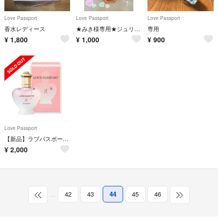
Love Passport
Love Passport
Love Passport
香水レディース
★みき様専用★ジュリエット キキ クレール伊藤千晃❣
専用
¥
1,800
¥
1,000
¥
900
Love Passport
【新品】ラブパスポート♡イット
¥
2,000
…
42
43
44
45
46