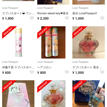
Love Passport
Love Passport
Love Passport
ラブパスポート❤️ ワンラブ オードパルファム
Romeo sweet key❤︎香水
香水 LovePassport
¥
1,900
¥
2,300
¥
1,000
Love Passport
Love Passport
Love Passport
伊藤千晃 ラブパスポート キキクレール ヘアコロン
ヘアコロン
ラブパスポート 香水 値下げしました
¥
600
¥
800
¥
1,000