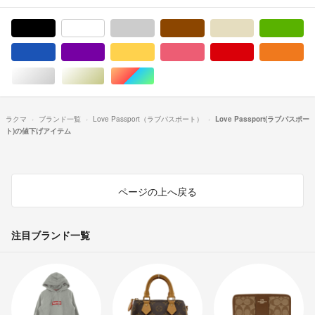
ブラック/黒色系
ホワイト/白色系
グレー/灰色系
ブラウン/茶色系
ベージュ系
グ
ブルー・ネイビー/青色系
パープル/紫色系
イエロー/黄色系
ピンク/桃色系
レッド/赤色系
オ
シルバー/銀色系
ゴールド/金色系
マルチカラー
ラクマ
ブランド一覧
Love Passport（ラブパスポート）
Love Passport(ラブパスポー
ト)の値下げアイテム
ページの上へ戻る
注目ブランド一覧