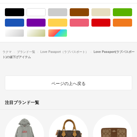
ブラック/黒色系
ホワイト/白色系
グレー/灰色系
ブラウン/茶色系
ベージュ系
グ
ブルー・ネイビー/青色系
パープル/紫色系
イエロー/黄色系
ピンク/桃色系
レッド/赤色系
オ
シルバー/銀色系
ゴールド/金色系
マルチカラー
ラクマ
ブランド一覧
Love Passport（ラブパスポート）
Love Passport(ラブパスポー
ト)の値下げアイテム
ページの上へ戻る
注目ブランド一覧