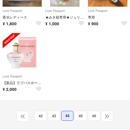
Love Passport
Love Passport
Love Passport
香水レディース
★みき様専用★ジュリエット キキ クレール伊藤千晃❣
専用
¥
1,800
¥
1,000
¥
900
Love Passport
【新品】ラブパスポート♡イット
¥
2,000
…
42
43
44
45
46