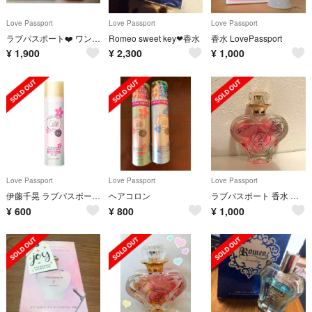
Love Passport
Love Passport
Love Passport
ラブパスポート❤️ ワンラブ オードパルファム
Romeo sweet key❤︎香水
香水 LovePassport
¥
1,900
¥
2,300
¥
1,000
Love Passport
Love Passport
Love Passport
伊藤千晃 ラブパスポート キキクレール ヘアコロン
ヘアコロン
ラブパスポート 香水 値下げしました
¥
600
¥
800
¥
1,000