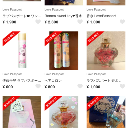
Love Passport
Love Passport
Love Passport
ラブパスポート❤️ ワンラブ オードパルファム
Romeo sweet key❤︎香水
香水 LovePassport
¥
1,900
¥
2,300
¥
1,000
Love Passport
Love Passport
Love Passport
伊藤千晃 ラブパスポート キキクレール ヘアコロン
ヘアコロン
ラブパスポート 香水 値下げしました
¥
600
¥
800
¥
1,000