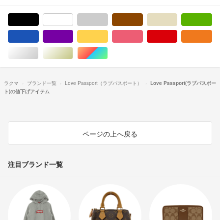
ブラック/黒色系
ホワイト/白色系
グレー/灰色系
ブラウン/茶色系
ベージュ系
グ
ブルー・ネイビー/青色系
パープル/紫色系
イエロー/黄色系
ピンク/桃色系
レッド/赤色系
オ
シルバー/銀色系
ゴールド/金色系
マルチカラー
ラクマ
ブランド一覧
Love Passport（ラブパスポート）
Love Passport(ラブパスポー
ト)の値下げアイテム
ページの上へ戻る
注目ブランド一覧