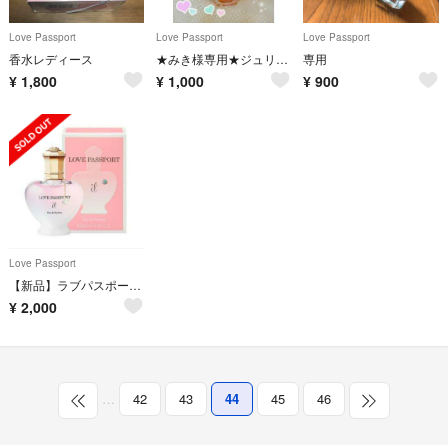
Love Passport
Love Passport
Love Passport
香水レディース
★みき様専用★ジュリエット キキ クレール伊藤千晃❣
専用
¥
1,800
¥
1,000
¥
900
Love Passport
【新品】ラブパスポート♡イット
¥
2,000
…
42
43
44
45
46