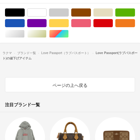
ブラック/黒色系
ホワイト/白色系
グレー/灰色系
ブラウン/茶色系
ベージュ系
グ
ブルー・ネイビー/青色系
パープル/紫色系
イエロー/黄色系
ピンク/桃色系
レッド/赤色系
オ
シルバー/銀色系
ゴールド/金色系
マルチカラー
ラクマ
ブランド一覧
Love Passport（ラブパスポート）
Love Passport(ラブパスポー
ト)の値下げアイテム
ページの上へ戻る
注目ブランド一覧