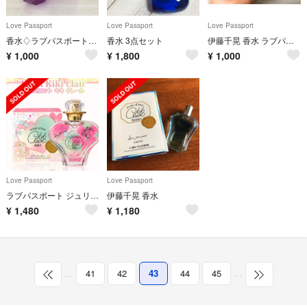
Love Passport
Love Passport
Love Passport
香水♢ラブパスポート♢クリスタル ルナ
香水 3点セット
伊藤千晃 香水 ラブパスポート
¥
1,000
¥
1,800
¥
1,000
Love Passport
Love Passport
ラブパスポート ジュリエット キキ クレール オードパルファム Disney
伊藤千晃 香水
¥
1,480
¥
1,180
…
41
42
43
44
45
…