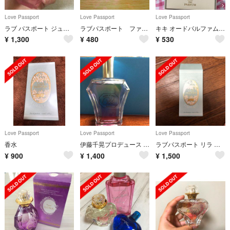
Love Passport
Love Passport
Love Passport
ラブ パスポート ジュリエット キキクレール 香水 伊藤千晃
ラブパスポート ファーストラブ オードパルファム
キキ オードパルファム 専用 再出品
¥
1,300
¥
480
¥
530
Love Passport
Love Passport
Love Passport
香水
伊藤千晃プロデュース ラブパスポート ロミオ キキクレール サマー 2017
ラブパスポート リラ オードパルファム
¥
900
¥
1,400
¥
1,500