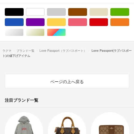
ブラック/黒色系
ホワイト/白色系
グレー/灰色系
ブラウン/茶色系
ベージュ系
グ
ブルー・ネイビー/青色系
パープル/紫色系
イエロー/黄色系
ピンク/桃色系
レッド/赤色系
オ
シルバー/銀色系
ゴールド/金色系
マルチカラー
ラクマ
ブランド一覧
Love Passport（ラブパスポート）
Love Passport(ラブパスポー
ト)の値下げアイテム
ページの上へ戻る
注目ブランド一覧