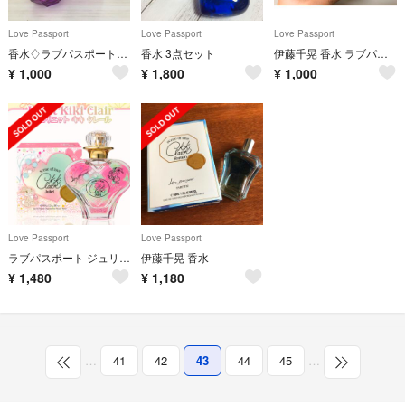
Love Passport
Love Passport
Love Passport
香水♢ラブパスポート♢クリスタル ルナ
香水 3点セット
伊藤千晃 香水 ラブパスポート
¥
1,000
¥
1,800
¥
1,000
Love Passport
Love Passport
ラブパスポート ジュリエット キキ クレール オードパルファム Disney
伊藤千晃 香水
¥
1,480
¥
1,180
…
41
42
43
44
45
…