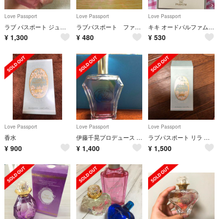
Love Passport
Love Passport
Love Passport
ラブ パスポート ジュリエット キキクレール 香水 伊藤千晃
ラブパスポート ファーストラブ オードパルファム
キキ オードパルファム 専用 再出品
¥
1,300
¥
480
¥
530
Love Passport
Love Passport
Love Passport
香水
伊藤千晃プロデュース ラブパスポート ロミオ キキクレール サマー 2017
ラブパスポート リラ オードパルファム
¥
900
¥
1,400
¥
1,500