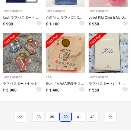
Love Passport
Love Passport
Love Passport
新品 ラブパスポート ロミオ スウィートキー 50ml オードパルファム 香水
☆新品☆ ラブ パスポート ロミオ スウィート キー 50ml
Juliet Kiki Clair EAU DE PARFUM
¥
999
¥
1,100
¥
950
Love Passport
AAA
Love Passport
ラブパスポートセット
香水（元AAA伊藤千晃プロデュース）
ラブパスポート(キキ オードパルファム)
¥
3,000
¥
1,400
¥
550
…
38
39
40
41
42
…