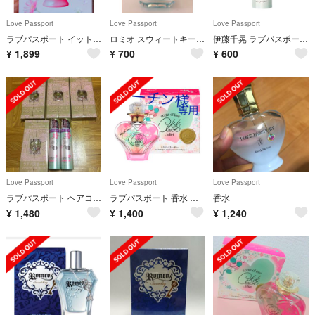
Love Passport
Love Passport
Love Passport
ラブパスポート イット 香水 未開封
ロミオ スウィートキー ※訳あり※
伊藤千晃 ラブパスポート キキクレール ヘアコロン
¥
1,899
¥
700
¥
600
Love Passport
Love Passport
Love Passport
ラブパスポート ヘアコロン
ラブパスポート 香水 美品 オードパルファム
香水
¥
1,480
¥
1,400
¥
1,240