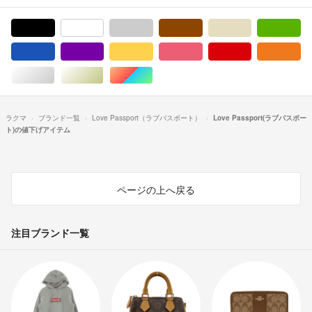
ブラック/黒色系
ホワイト/白色系
グレー/灰色系
ブラウン/茶色系
ベージュ系
グ
ブルー・ネイビー/青色系
パープル/紫色系
イエロー/黄色系
ピンク/桃色系
レッド/赤色系
オ
シルバー/銀色系
ゴールド/金色系
マルチカラー
ラクマ
ブランド一覧
Love Passport（ラブパスポート）
Love Passport(ラブパスポー
ト)の値下げアイテム
ページの上へ戻る
注目ブランド一覧