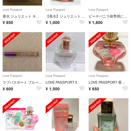
Love Passport
Love Passport
Love Passport
香水 ジュリエット キキ クレール オードパルファム
【香水】ジュリエット キキ クレール オードパルファム
ビーチバニラ様専用に変更いたします(*^^*)
¥
850
¥
1,000
¥
1,800
Love Passport
Love Passport
Love Passport
ラブパスポート ブルーム ロールタイプフレグランス
LOVE PASSPORT it
LOVE PASSPORT 香水 元AAA伊藤千晃
¥
600
¥
1,500
¥
650