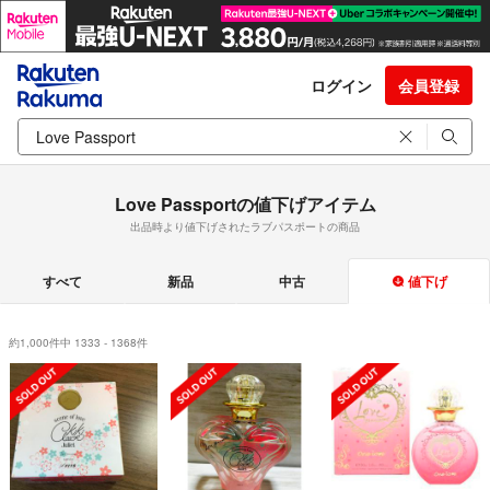
ログイン
会員登録
Love Passportの値下げアイテム
出品時より値下げされたラブパスポートの商品
すべて
新品
中古
値下げ
約1,000件中 1333 - 1368件