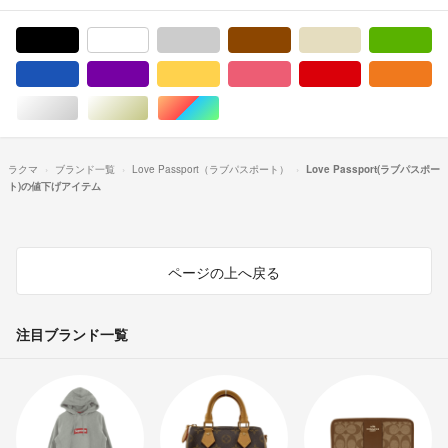
ブラック/黒色系
ホワイト/白色系
グレー/灰色系
ブラウン/茶色系
ベージュ系
グ
ブルー・ネイビー/青色系
パープル/紫色系
イエロー/黄色系
ピンク/桃色系
レッド/赤色系
オ
シルバー/銀色系
ゴールド/金色系
マルチカラー
ラクマ
ブランド一覧
Love Passport（ラブパスポート）
Love Passport(ラブパスポー
ト)の値下げアイテム
ページの上へ戻る
注目ブランド一覧