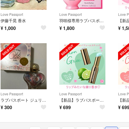
Love Passport
Love Passport
Love P
伊藤千晃 香水
羽咲様専用ラブパスポート イット フラワリーオードパルファム40mL
¥
1,000
¥
1,800
¥
1,5
Love Passport
Love Passport
Love P
ラブパスポート ジュリエット キキ クレール ウィンター オードパルファム
【新品】ラブパスポート＊練り香水
¥
300
¥
699
¥
69