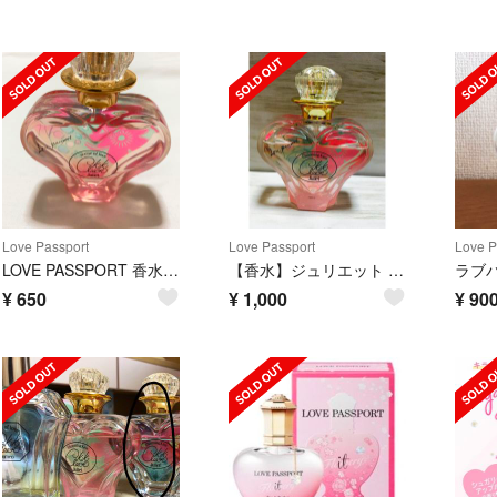
Love Passport
Love Passport
Love P
LOVE PASSPORT 香水 元AAA伊藤千晃
【香水】ジュリエット キキ クレール オードパルファム
ラブ
¥
650
¥
1,000
¥
90