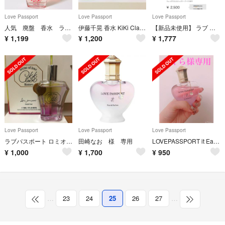
Love Passport
Love Passport
Love Passport
人気 廃盤 香水 ラブパスポート ロージースカイ オードパルファム 50ml
伊藤千晃 香水 KiKi Claire
【新品未使用】 ラブ パスポート イット フラワリー オードパルファム
¥
1,199
¥
1,200
¥
1,777
Love Passport
Love Passport
Love Passport
ラブパスポート ロミオ キキクレールオードパルファム
田崎なお 様 専用
LOVEPASSPORT it Eau de parfum
¥
1,000
¥
1,700
¥
950
…
23
24
25
26
27
…