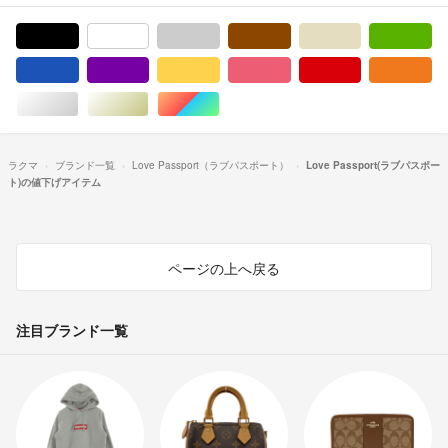
ブラック/黒色系
ホワイト/白色系
グレー/灰色系
ブラウン/茶色系
ベージュ系
グ
ブルー・ネイビー/青色系
パープル/紫色系
イエロー/黄色系
ピンク/桃色系
レッド/赤色系
オ
シルバー/銀色系
ゴールド/金色系
マルチカラー
ラクマ
ブランド一覧
Love Passport（ラブパスポート）
Love Passport(ラブパスポー
ト)の値下げアイテム
ページの上へ戻る
注目ブランド一覧