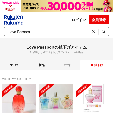
ログイン
会員登録
Love Passportの値下げアイテム
出品時より値下げされたラブパスポートの商品
すべて
新品
中古
値下げ
約1,000件中 865 - 900件