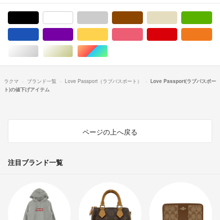
ブラック/黒色系
ホワイト/白色系
グレー/灰色系
ブラウン/茶色系
ベージュ系
グ
ブルー・ネイビー/青色系
パープル/紫色系
イエロー/黄色系
ピンク/桃色系
レッド/赤色系
オ
シルバー/銀色系
ゴールド/金色系
マルチカラー
ラクマ
ブランド一覧
Love Passport（ラブパスポート）
Love Passport(ラブパスポー
ト)の値下げアイテム
ページの上へ戻る
注目ブランド一覧