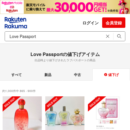
ログイン
会員登録
Love Passportの値下げアイテム
出品時より値下げされたラブパスポートの商品
すべて
新品
中古
値下げ
約1,000件中 865 - 900件