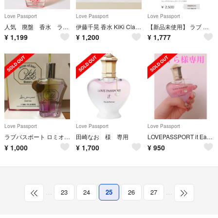
Love Passport
Love Passport
Love Passport
人気 廃盤 香水 ラブパスポート ロージースカイ オードパルファム 50ml
伊藤千晃 香水 KiKi Claire
【新品未使用】 ラブ パスポート イット フラワリー オードパルファム
¥
1,199
¥
1,200
¥
1,777
Love Passport
Love Passport
Love Passport
ラブパスポート ロミオ キキクレールオードパルファム
田崎なお 様 専用
LOVEPASSPORT it Eau de parfum
¥
1,000
¥
1,700
¥
950
…
23
24
25
26
27
…